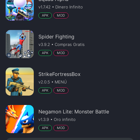
v1.7.42 • Dinero Infinito
APK
MOD
Spider Fighting
v3.9.2 • Compras Gratis
APK
MOD
StrikeFortressBox
v2.0.5 • MENÚ
APK
MOD
Negamon Lite: Monster Battle
v1.3.9 • Oro infinito
APK
MOD