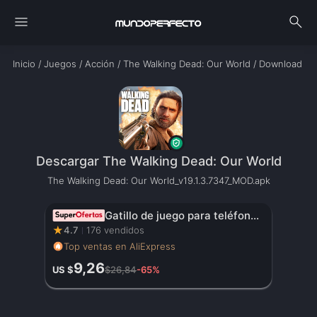
menu
search
Inicio
/
Juegos
/
Acción
/
The Walking Dead: Our World
/
Download
Descargar The Walking Dead: Our World
The Walking Dead: Our World_v19.1.3.7347_MOD.apk
Gatillo de juego para teléfono móvil JS65 para PUBG, mando de disparo, Joystick de 6 dedos para comer pollo, artefacto auxiliar L1R1, botón de llave
★
4.7
176 vendidos
Top ventas en AliExpress
9,26
US $
$26,84
-65%